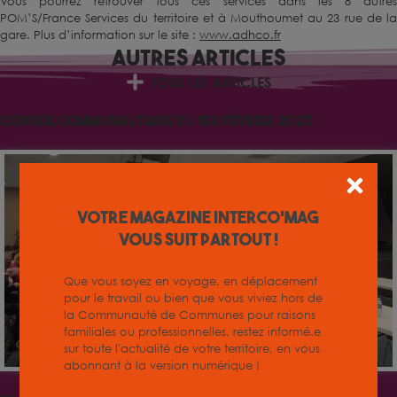
Vous pourrez retrouver tous ces services dans les 8 autres
POM’S/France Services du territoire et à Mouthoumet au 23 rue de la
gare. Plus d’information sur le site :
www.adhco.fr
Autres
Articles
TOUS LES ARTICLES
Conseil communautaire du 1er février 2023
Votre magazine INTERCO'MAG
vous suit partout !
Que vous soyez en voyage, en déplacement
pour le travail ou bien que vous viviez hors de
la Communauté de Communes pour raisons
familiales ou professionnelles, restez informé.e
sur toute l'actualité de votre territoire, en vous
abonnant à la version numérique !