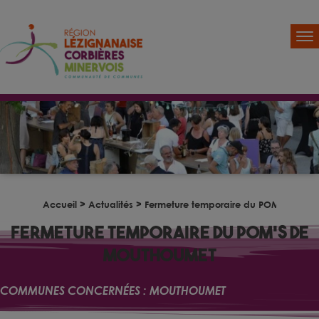
Accueil
>
Actualités
>
Fermeture temporaire du POM’s de M
Fermeture temporaire du POM’s de
Mouthoumet
COMMUNES CONCERNÉES :
MOUTHOUMET