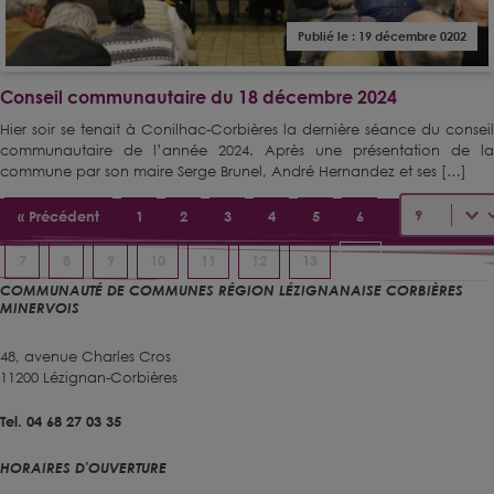
Publié le : 19 décembre 0202
Conseil communautaire du 18 décembre 2024
Hier soir se tenait à Conilhac-Corbières la dernière séance du conseil
communautaire de l’année 2024. Après une présentation de la
commune par son maire Serge Brunel, André Hernandez et ses […]
Sélectionnez
« Précédent
1
2
3
4
5
6
7
8
9
10
11
12
13
14
COMMUNAUTÉ DE COMMUNES RÉGION LÉZIGNANAISE CORBIÈRES
MINERVOIS
48, avenue Charles Cros
11200 Lézignan-Corbières
Tel. 04 68 27 03 35
HORAIRES D'OUVERTURE