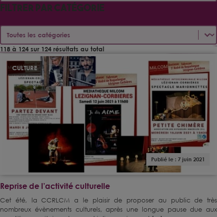
Filtrer par catégorie
Filtrer par catégorie
Filtrer par catégorie
118 à 124 sur 124 résultats au total
CULTURE
Publié le : 7 juin 2021
Reprise de l’activité culturelle
Cet été, la CCRLCM a le plaisir de proposer au public de très
nombreux évènements culturels, après une longue pause due aux