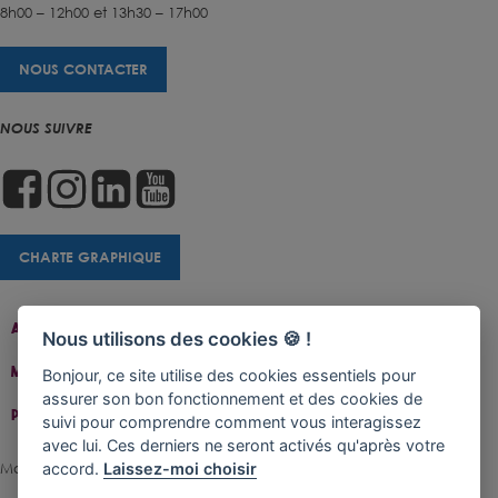
8h00 – 12h00 et 13h30 – 17h00
NOUS CONTACTER
NOUS SUIVRE
CHARTE GRAPHIQUE
Accueil
Contact
Plan Du Site
Accessibilité
Nous utilisons des cookies 🍪 !
Mentions Légales
Gestion De Cookies
Bonjour, ce site utilise des cookies essentiels pour
assurer son bon fonctionnement et des cookies de
Politique De Confidentialité
suivi pour comprendre comment vous interagissez
avec lui. Ces derniers ne seront activés qu'après votre
Made with ♥ by Rangoon
accord.
Laissez-moi choisir