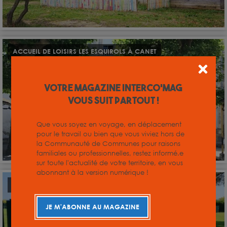
ACCUEIL DE LOISIRS LES ESQUIROLS À CANET
Votre magazine INTERCO'MAG
vous suit partout !
Que vous soyez en voyage, en déplacement
pour le travail ou bien que vous viviez hors de
la Communauté de Communes pour raisons
familiales ou professionnelles, restez informé.e
sur toute l'actualité de votre territoire, en vous
abonnant à la version numérique !
ACCUEIL DE LOISIRS À FABREZAN
JE M'ABONNE AU MAGAZINE