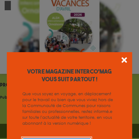
Votre magazine INTERCO'MAG
vous suit partout !
Programme des vacances d’été – ALSH d’Ornaisons
Que vous soyez en voyage, en déplacement
Publié le : 23 juin 2026
pour le travail ou bien que vous viviez hors de
la Communauté de Communes pour raisons
familiales ou professionnelles, restez informé.e
sur toute l'actualité de votre territoire, en vous
abonnant à la version numérique !
TÉLÉCHARGER