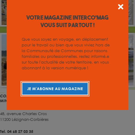
Votre magazine INTERCO'MAG
vous suit partout !
Que vous soyez en voyage, en déplacement
pour le travail ou bien que vous viviez hors de
la Communauté de Communes pour raisons
familiales ou professionnelles, restez informé.e
sur toute l'actualité de votre territoire, en vous
abonnant à la version numérique !
JE M'ABONNE AU MAGAZINE
COMMUNAUTÉ DE COMMUNES RÉGION LÉZIGNANAISE CORBIÈRES
MINERVOIS
48, avenue Charles Cros
11200 Lézignan-Corbières
Tel. 04 68 27 03 35