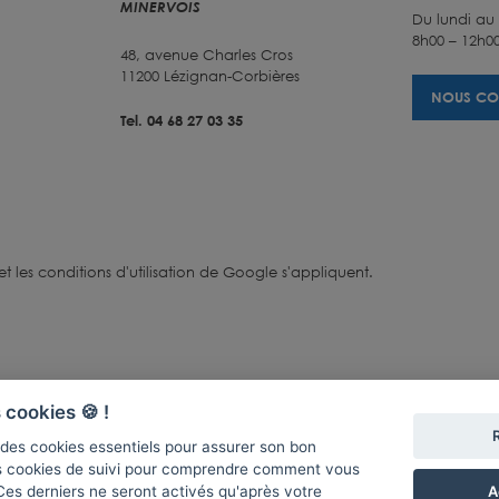
MINERVOIS
Du lundi au
8h00 – 12h00
48, avenue Charles Cros
11200 Lézignan-Corbières
NOUS CO
Tel. 04 68 27 03 35
et
les conditions d'utilisation
de Google s'appliquent.
 cookies 🍪 !
se des cookies essentiels pour assurer son bon
s cookies de suivi pour comprendre comment vous
A
 Ces derniers ne seront activés qu'après votre