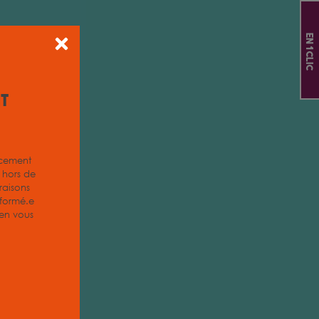
En 1 clic
it
acement
z hors de
aisons
nformé.e
, en vous