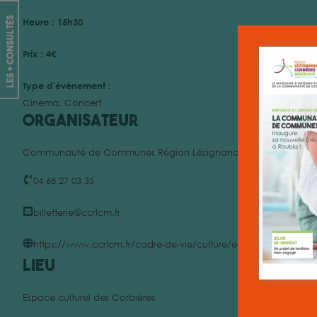
les + consultés
Heure :
15h30
Prix :
4€
Type d'évènement :
Cinema
,
Concert
Organisateur
Communauté de Communes Région Lézignanaise, Corbières et M
04 68 27 03 35
billetterie@ccrlcm.fr
https://www.ccrlcm.fr/cadre-de-vie/culture/espace-culturel-des
Lieu
Espace culturel des Corbières