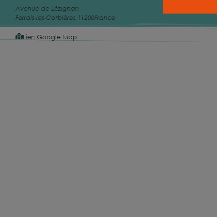
Avenue de Lézignan
Ferrals-les-Corbières
,
11200
France
Lien Google Map