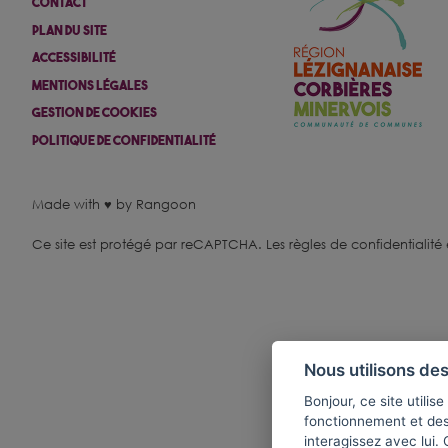
Contact
Plan Du Site
Accessibilité
Mentions Légales
Gestion De Cookies
Politique De Confidentialité
Made with ♥ by Rangoon
Ce site est protégé par reCAPTCHA.
Les règles de confidentialité
Nous utilisons des
Bonjour, ce site utili
fonctionnement et de
interagissez avec lui.