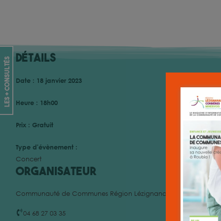
Détails
les + consultés
Date :
18 janvier 2023
Heure :
18h00
Prix :
Gratuit
Type d'évènement :
Concert
Organisateur
Communauté de Communes Région Lézignanaise, Corbières et M
04 68 27 03 35