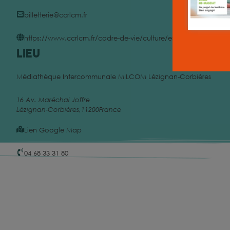
billetterie@ccrlcm.fr
https://www.ccrlcm.fr/cadre-de-vie/culture/espace-culturel-des
Lieu
Médiathèque Intercommunale MILCOM Lézignan-Corbières
16 Av. Maréchal Joffre
Lézignan-Corbières
,
11200
France
Lien Google Map
04 68 33 31 80