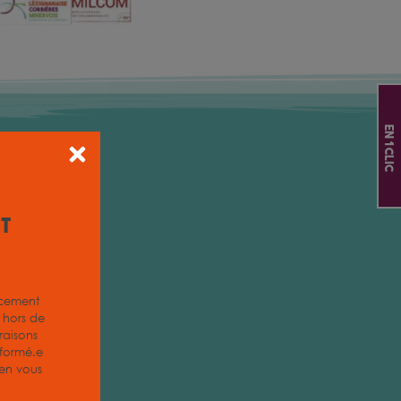
En 1 clic
it
acement
z hors de
aisons
nformé.e
, en vous