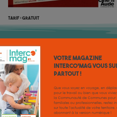
Tarif : Gratuit
Votre magazine
INTERCO'MAG vous su
partout !
Que vous soyez en voyage, en dépl
pour le travail ou bien que vous vivie
la Communauté de Communes pour r
inervois
familiales ou professionnelles, restez i
sur toute l'actualité de votre territoire
abonnant à la version numérique !