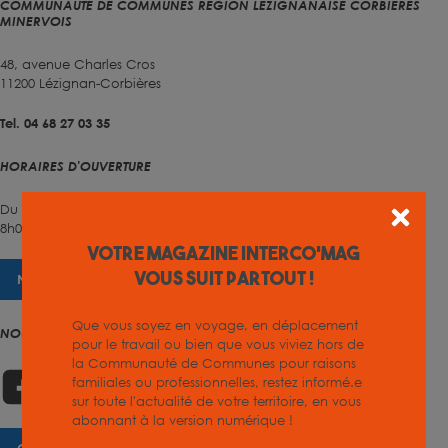
COMMUNAUTÉ DE COMMUNES RÉGION LÉZIGNANAISE CORBIÈRES
MINERVOIS
48, avenue Charles Cros
11200 Lézignan-Corbières
Tel. 04 68 27 03 35
HORAIRES D'OUVERTURE
Du lundi au vendredi
8h00 – 12h00 et 13h30 – 17h00
Votre magazine INTERCO'MAG
vous suit partout !
NOUS CONTACTER
Que vous soyez en voyage, en déplacement
NOUS SUIVRE
pour le travail ou bien que vous viviez hors de
la Communauté de Communes pour raisons
familiales ou professionnelles, restez informé.e
sur toute l'actualité de votre territoire, en vous
abonnant à la version numérique !
CHARTE GRAPHIQUE