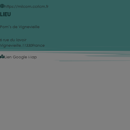
https://milcom.ccrlcm.fr
Lieu
Pom’s de Vignevieille
6 rue du lavoir
Vignevieille
,
11330
France
Lien Google Map