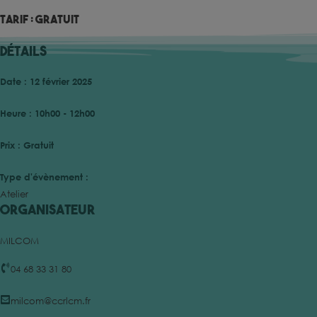
Tarif : Gratuit
Détails
Date :
12 février 2025
Heure :
10h00 - 12h00
Prix :
Gratuit
Type d'évènement :
Atelier
Organisateur
MILCOM
04 68 33 31 80
milcom@ccrlcm.fr