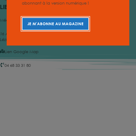
abonnant à la version numérique !
Lieu
Médiathèque Intercommunale MILCOM Lézignan-Corbières
JE M'ABONNE AU MAGAZINE
16 Av. Maréchal Joffre
Lézignan-Corbières
,
11200
France
Lien Google Map
04 68 33 31 80