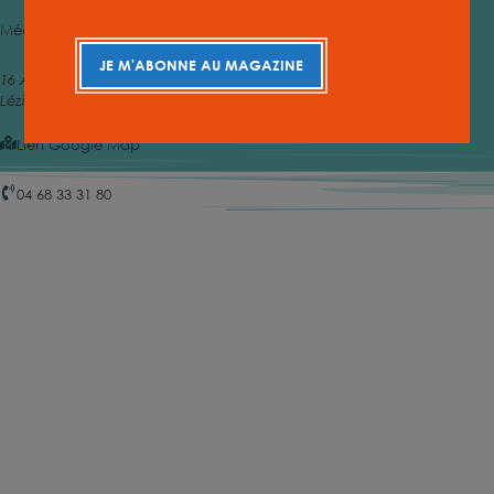
Médiathèque Intercommunale MILCOM Lézignan-Corbières
JE M'ABONNE AU MAGAZINE
16 Av. Maréchal Joffre
Lézignan-Corbières
,
11200
France
Lien Google Map
04 68 33 31 80