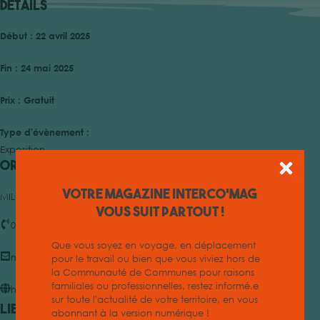
Détails
Début :
22 avril 2025
Fin :
24 mai 2025
Prix :
Gratuit
Type d'évènement :
Exposition
Organisateur
Votre magazine INTERCO'MAG
MILCOM
vous suit partout !
04 68 33 31 80
Que vous soyez en voyage, en déplacement
milcom@ccrlcm.fr
pour le travail ou bien que vous viviez hors de
la Communauté de Communes pour raisons
familiales ou professionnelles, restez informé.e
https://milcom.ccrlcm.fr
sur toute l'actualité de votre territoire, en vous
Lieu
abonnant à la version numérique !