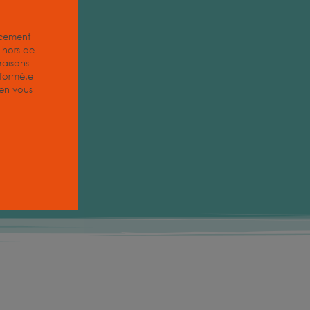
acement
z hors de
aisons
nformé.e
, en vous