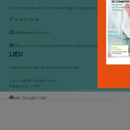
Communauté de Communes Région Lézignanaise, Corbières et M
04 68 27 03 35
billetterie@ccrlcm.fr
https://www.ccrlcm.fr/cadre-de-vie/culture/espace-culturel-des
Lieu
Scène nationale du Grand Narbonne
2 Av. Maître Hubert Mouly
Narbonne
,
11100
Lien Google Map