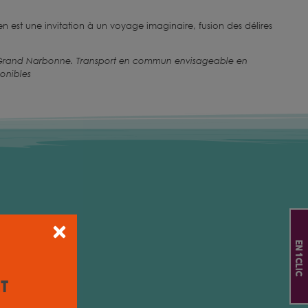
n est une invitation à un voyage imaginaire, fusion des délires
le Grand Narbonne. Transport en commun envisageable en
onibles
En 1 clic
it