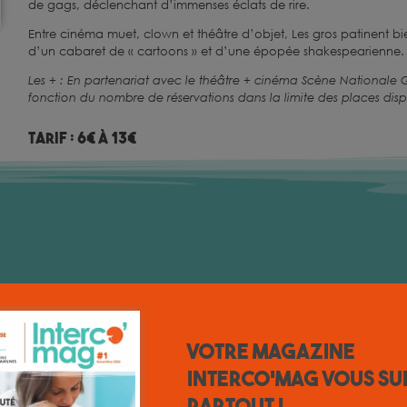
de gags, déclenchant d’immenses éclats de rire.
Entre cinéma muet, clown et théâtre d’objet, Les gros patinent bie
d’un cabaret de « cartoons » et d’une épopée shakespearienne.
Les + : En partenariat avec le théâtre + cinéma Scène Nationa
fonction du nombre de réservations dans la limite des places disp
Tarif : 6€ à 13€
Votre magazine
INTERCO'MAG vous su
partout !