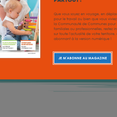
inervois
Que vous soyez en voyage, en dépl
pour le travail ou bien que vous vivie
la Communauté de Communes pour r
familiales ou professionnelles, restez i
sur toute l'actualité de votre territoire
abonnant à la version numérique !
-corbieres
JE M'ABONNE AU MAGAZINE