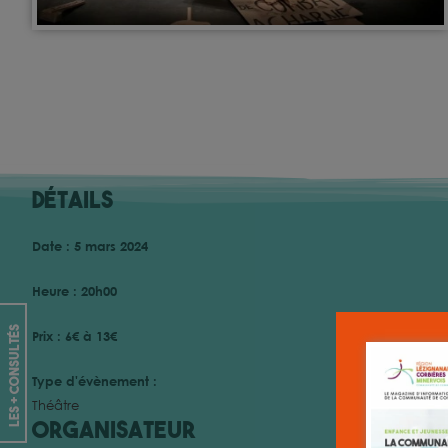
Détails
Date :
5 mars 2024
Heure :
20h00
les + consultés
Prix :
6€ à 13€
Type d'évènement :
Théâtre
Organisateur