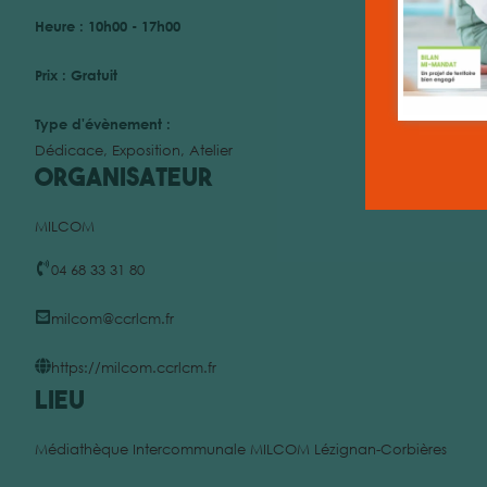
Heure :
10h00 - 17h00
Prix :
Gratuit
Type d'évènement :
Dédicace
,
Exposition
,
Atelier
Organisateur
MILCOM
04 68 33 31 80
milcom@ccrlcm.fr
https://milcom.ccrlcm.fr
Lieu
Médiathèque Intercommunale MILCOM Lézignan-Corbières