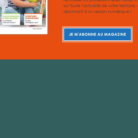
sur toute l'actualité de votre territoire
abonnant à la version numérique !
JE M'ABONNE AU MAGAZINE