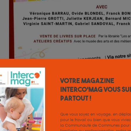
Votre magazine
INTERCO'MAG vous su
partout !
Tarif : Gratuit
Que vous soyez en voyage, en dépl
pour le travail ou bien que vous vivie
la Communauté de Communes pour r
familiales ou professionnelles, restez i