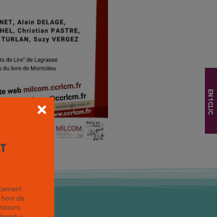
En 1 clic
it
acement
z hors de
aisons
nformé.e