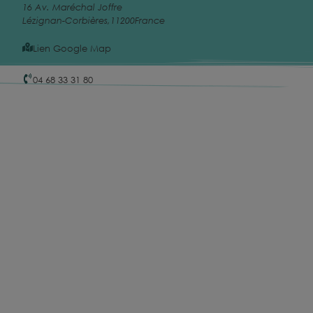
16 Av. Maréchal Joffre
Lézignan-Corbières
,
11200
France
Lien Google Map
04 68 33 31 80