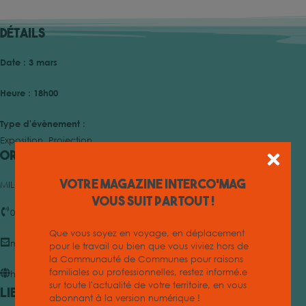
Détails
Date :
3 mars
Heure :
18h00
Type d'évènement :
Exposition
,
Projection
Organisateur
Votre magazine INTERCO'MAG
MILCOM
vous suit partout !
04 68 33 31 80
Que vous soyez en voyage, en déplacement
milcom@ccrlcm.fr
pour le travail ou bien que vous viviez hors de
la Communauté de Communes pour raisons
familiales ou professionnelles, restez informé.e
https://milcom.ccrlcm.fr
sur toute l'actualité de votre territoire, en vous
Lieu
abonnant à la version numérique !