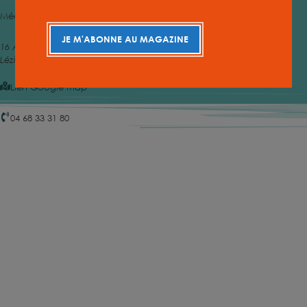
Médiathèque Intercommunale MILCOM Lézignan-Corbières
JE M'ABONNE AU MAGAZINE
16 Av. Maréchal Joffre
Lézignan-Corbières
,
11200
France
Lien Google Map
04 68 33 31 80