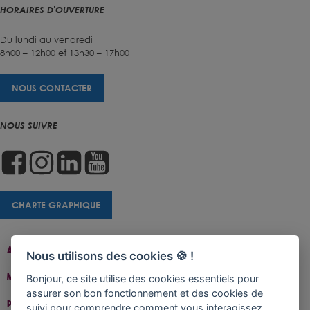
HORAIRES D'OUVERTURE
Du lundi au vendredi
8h00 – 12h00 et 13h30 – 17h00
NOUS CONTACTER
NOUS SUIVRE
CHARTE GRAPHIQUE
Accueil
Contact
Plan Du Site
Accessibilité
Nous utilisons des cookies 🍪 !
Mentions Légales
Gestion De Cookies
Bonjour, ce site utilise des cookies essentiels pour
assurer son bon fonctionnement et des cookies de
Politique De Confidentialité
suivi pour comprendre comment vous interagissez