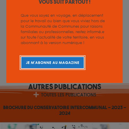
vous suit partout !
Que vous soyez en voyage, en déplacement
pour le travail ou bien que vous viviez hors de
la Communauté de Communes pour raisons
familiales ou professionnelles, restez informé.e
sur toute l'actualité de votre territoire, en vous
abonnant à la version numérique !
JE M'ABONNE AU MAGAZINE
Autres
Publications
TOUTES LES PUBLICATIONS
Brochure du conservatoire intercommunal – 2023 –
2024