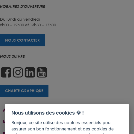
HORAIRES D'OUVERTURE
Du lundi au vendredi
8h00 – 12h00 et 13h30 – 17h00
NOUS CONTACTER
NOUS SUIVRE
CHARTE GRAPHIQUE
Accueil
Contact
Plan Du Site
Accessibilité
Nous utilisons des cookies 🍪 !
Mentions Légales
Gestion De Cookies
Bonjour, ce site utilise des cookies essentiels pour
assurer son bon fonctionnement et des cookies de
Politique De Confidentialité