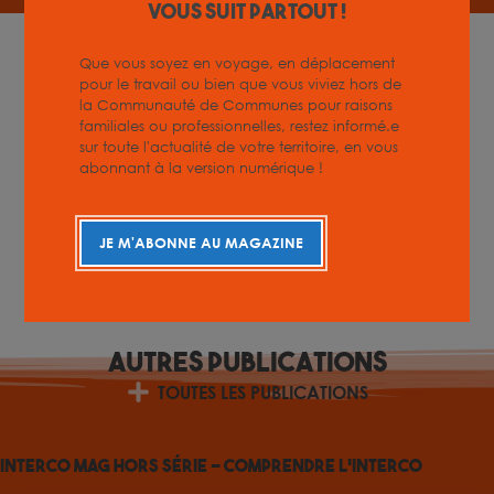
vous suit partout !
Que vous soyez en voyage, en déplacement
pour le travail ou bien que vous viviez hors de
la Communauté de Communes pour raisons
familiales ou professionnelles, restez informé.e
sur toute l'actualité de votre territoire, en vous
abonnant à la version numérique !
JE M'ABONNE AU MAGAZINE
Autres
Publications
TOUTES LES PUBLICATIONS
Interco Mag Hors Série – Comprendre l’interco