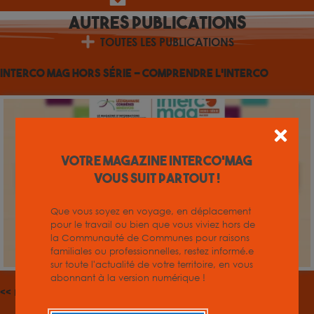
Autres
Publications
TOUTES LES PUBLICATIONS
Interco Mag Hors Série – Comprendre l’interco
Votre magazine INTERCO'MAG
vous suit partout !
Que vous soyez en voyage, en déplacement
pour le travail ou bien que vous viviez hors de
la Communauté de Communes pour raisons
familiales ou professionnelles, restez informé.e
sur toute l'actualité de votre territoire, en vous
abonnant à la version numérique !
<< Précédent