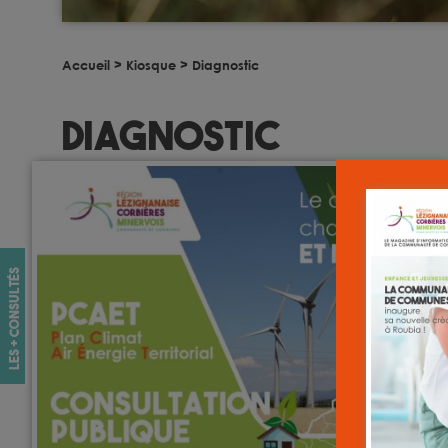
Accueil
>
Kiosque
>
Diagnostic
Diagnostic
les + consultés