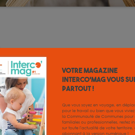
Diagnostic
23 octobre 2025
Votre magazine
INTERCO'MAG vous su
Diagnostic
partout !
TÉLÉCHARGER
Que vous soyez en voyage, en dépl
pour le travail ou bien que vous vivie
la Communauté de Communes pour r
familiales ou professionnelles, restez i
sur toute l'actualité de votre territoire
abonnant à la version numérique !