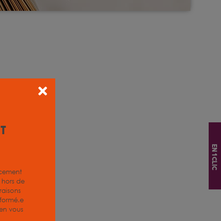
it
En 1 clic
acement
z hors de
aisons
nformé.e
, en vous