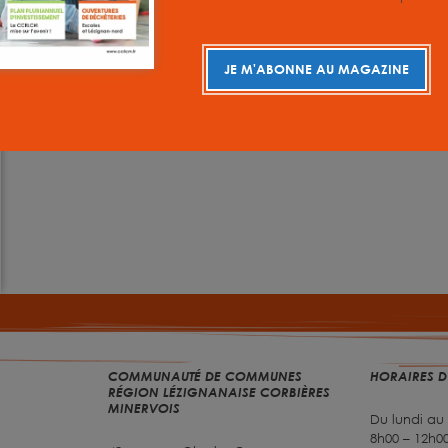
JE M'ABONNE AU MAGAZINE
COMMUNAUTÉ DE COMMUNES
HORAIRES D
RÉGION LÉZIGNANAISE CORBIÈRES
MINERVOIS
Du lundi au
8h00 – 12h00