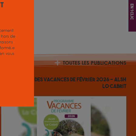
it
En 1 clic
acement
z hors de
aisons
nformé.e
, en vous
TOUTES LES PUBLICATIONS
Programme des vacances de février 2026 – ALSH
Lo Cabrit