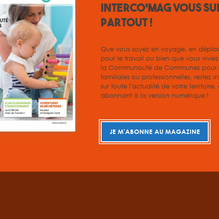
INTERCO'MAG vous su
partout !
Que vous soyez en voyage, en dépl
pour le travail ou bien que vous vivie
la Communauté de Communes pour r
familiales ou professionnelles, restez i
sur toute l'actualité de votre territoire
abonnant à la version numérique !
JE M'ABONNE AU MAGAZINE