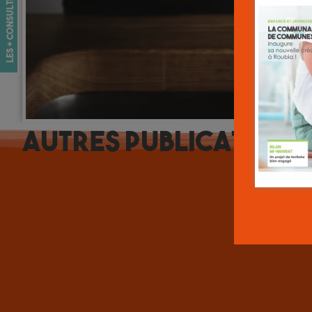
les + consultés
Autres
Publications