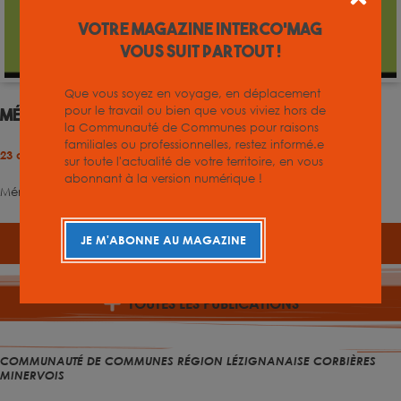
Votre magazine INTERCO'MAG
vous suit partout !
Que vous soyez en voyage, en déplacement
pour le travail ou bien que vous viviez hors de
Mémoire en réponse
la Communauté de Communes pour raisons
familiales ou professionnelles, restez informé.e
23 octobre 2025
sur toute l'actualité de votre territoire, en vous
abonnant à la version numérique !
Mémoire en réponse
JE M'ABONNE AU MAGAZINE
TÉLÉCHARGER
Autres
Publications
TOUTES LES PUBLICATIONS
COMMUNAUTÉ DE COMMUNES RÉGION LÉZIGNANAISE CORBIÈRES
MINERVOIS