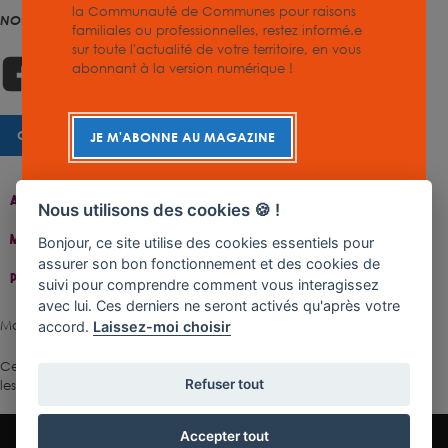
la Communauté de Communes pour raisons
NOUS SUIVRE
familiales ou professionnelles, restez informé.e
sur toute l'actualité de votre territoire, en vous
abonnant à la version numérique !
CHARTE GRAPHIQUE
JE M'ABONNE AU MAGAZINE
Accueil
Contact
Plan Du Site
Accessibilité
Nous utilisons des cookies 🍪 !
Mentions Légales
Gestion De Cookies
Bonjour, ce site utilise des cookies essentiels pour
assurer son bon fonctionnement et des cookies de
Politique De Confidentialité
suivi pour comprendre comment vous interagissez
avec lui. Ces derniers ne seront activés qu'après votre
Made with ♥ by Rangoon
accord.
Laissez-moi choisir
Ce site est protégé par reCAPTCHA.
Les règles de confidentialité
et
Refuser tout
les conditions d'utilisation
de Google s'appliquent.
Accepter tout