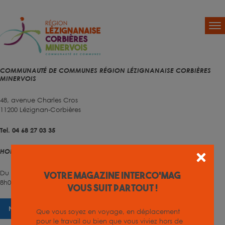
COMMUNAUTÉ DE COMMUNES RÉGION LÉZIGNANAISE CORBIÈRES
MINERVOIS
48, avenue Charles Cros
11200 Lézignan-Corbières
Tel. 04 68 27 03 35
HORAIRES D'OUVERTURE
Du lundi au vendredi
Votre magazine INTERCO'MAG
8h00 – 12h00 et 13h30 – 17h00
vous suit partout !
NOUS CONTACTER
Que vous soyez en voyage, en déplacement
pour le travail ou bien que vous viviez hors de