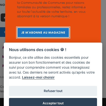
la Communauté de Communes pour raisons
NOUS SUIVRE
familiales ou professionnelles, restez informé.e
sur toute l'actualité de votre territoire, en vous
abonnant à la version numérique !
CHARTE GRAPHIQUE
JE M'ABONNE AU MAGAZINE
Accueil
Contact
Plan Du Site
Accessibilité
Nous utilisons des cookies 🍪 !
Mentions Légales
Gestion De Cookies
Bonjour, ce site utilise des cookies essentiels pour
assurer son bon fonctionnement et des cookies de
Politique De Confidentialité
suivi pour comprendre comment vous interagissez
avec lui. Ces derniers ne seront activés qu'après votre
Made with ♥ by Rangoon
accord.
Laissez-moi choisir
Ce site est protégé par reCAPTCHA.
Les règles de confidentialité
et
Refuser tout
les conditions d'utilisation
de Google s'appliquent.
Accepter tout