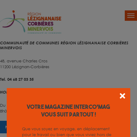
COMMUNAUTÉ DE COMMUNES RÉGION LÉZIGNANAISE CORBIÈRES
MINERVOIS
48, avenue Charles Cros
11200 Lézignan-Corbières
Tel. 04 68 27 03 35
HORAIRES D'OUVERTURE
Du lundi au vendredi
Votre magazine INTERCO'MAG
8h00 – 12h00 et 13h30 – 17h00
vous suit partout !
NOUS CONTACTER
Que vous soyez en voyage, en déplacement
pour le travail ou bien que vous viviez hors de