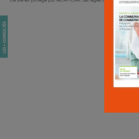
Ce site est protégé par reCAPTCHA.
Les règles de confidentialité
les + consultés