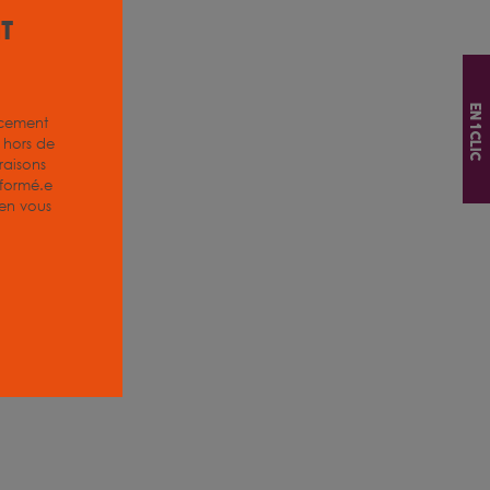
it
En 1 clic
acement
z hors de
aisons
nformé.e
, en vous