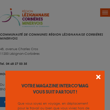
COMMUNAUTÉ DE COMMUNES RÉGION LÉZIGNANAISE CORBIÈRES
MINERVOIS
48, avenue Charles Cros
11200 Lézignan-Corbières
Tel. 04 68 27 03 35
HORAIRES D'OUVERTURE
Du lundi au vendredi
Votre magazine INTERCO'MAG
8h00 – 12h00 et 13h30 – 17h00
vous suit partout !
NOUS CONTACTER
Que vous soyez en voyage, en déplacement
pour le travail ou bien que vous viviez hors de