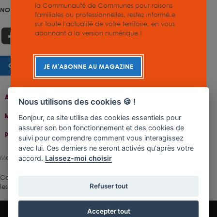
la Communauté de Communes pour raisons
NOUS SUIVRE
familiales ou professionnelles, restez informé.e
sur toute l'actualité de votre territoire, en vous
abonnant à la version numérique !
CHARTE GRAPHIQUE
JE M'ABONNE AU MAGAZINE
Accueil
Contact
Plan Du Site
Accessibilité
Nous utilisons des cookies 🍪 !
Mentions Légales
Gestion De Cookies
Bonjour, ce site utilise des cookies essentiels pour
assurer son bon fonctionnement et des cookies de
Politique De Confidentialité
suivi pour comprendre comment vous interagissez
avec lui. Ces derniers ne seront activés qu'après votre
Made with ♥ by Rangoon
accord.
Laissez-moi choisir
Ce site est protégé par reCAPTCHA.
Les règles de confidentialité
et
Refuser tout
les conditions d'utilisation
de Google s'appliquent.
Accepter tout