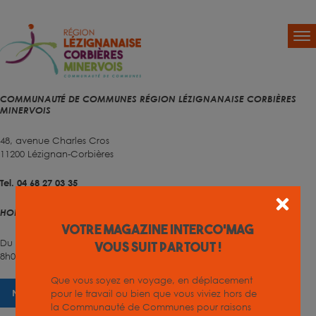
COMMUNAUTÉ DE COMMUNES RÉGION LÉZIGNANAISE CORBIÈRES
MINERVOIS
48, avenue Charles Cros
11200 Lézignan-Corbières
Tel. 04 68 27 03 35
HORAIRES D'OUVERTURE
Votre magazine INTERCO'MAG
Du lundi au vendredi
vous suit partout !
8h00 – 12h00 et 13h30 – 17h00
Que vous soyez en voyage, en déplacement
NOUS CONTACTER
pour le travail ou bien que vous viviez hors de
la Communauté de Communes pour raisons