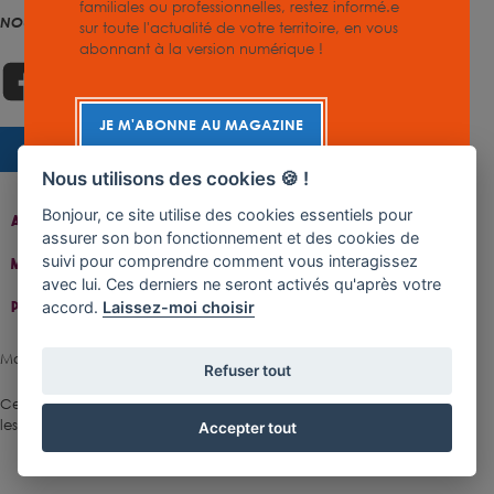
familiales ou professionnelles, restez informé.e
NOUS SUIVRE
sur toute l'actualité de votre territoire, en vous
abonnant à la version numérique !
JE M'ABONNE AU MAGAZINE
CHARTE GRAPHIQUE
Nous utilisons des cookies 🍪 !
Bonjour, ce site utilise des cookies essentiels pour
Accueil
Contact
Plan Du Site
Accessibilité
assurer son bon fonctionnement et des cookies de
suivi pour comprendre comment vous interagissez
Mentions Légales
Gestion De Cookies
avec lui. Ces derniers ne seront activés qu'après votre
accord.
Laissez-moi choisir
Politique De Confidentialité
Made with ♥ by Rangoon
Refuser tout
Ce site est protégé par reCAPTCHA.
Les règles de confidentialité
et
les conditions d'utilisation
de Google s'appliquent.
Accepter tout