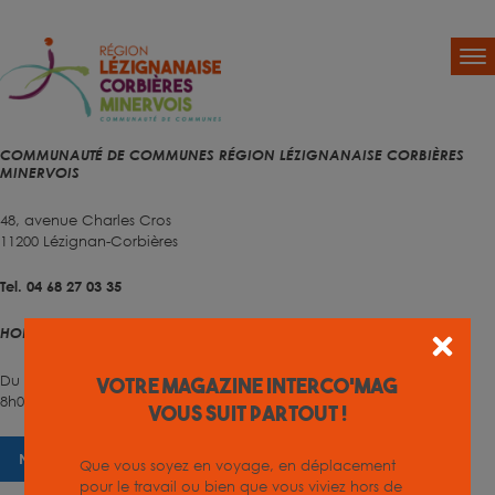
COMMUNAUTÉ DE COMMUNES RÉGION LÉZIGNANAISE CORBIÈRES
MINERVOIS
48, avenue Charles Cros
11200 Lézignan-Corbières
Tel. 04 68 27 03 35
HORAIRES D'OUVERTURE
Du lundi au vendredi
Votre magazine INTERCO'MAG
8h00 – 12h00 et 13h30 – 17h00
vous suit partout !
NOUS CONTACTER
Que vous soyez en voyage, en déplacement
pour le travail ou bien que vous viviez hors de