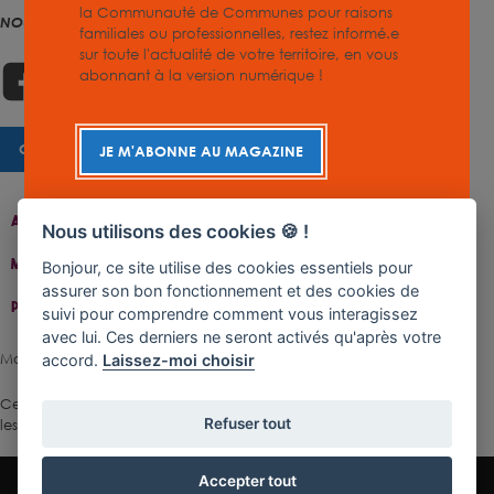
la Communauté de Communes pour raisons
NOUS SUIVRE
familiales ou professionnelles, restez informé.e
sur toute l'actualité de votre territoire, en vous
abonnant à la version numérique !
CHARTE GRAPHIQUE
JE M'ABONNE AU MAGAZINE
Accueil
Contact
Plan Du Site
Accessibilité
Nous utilisons des cookies 🍪 !
Mentions Légales
Gestion De Cookies
Bonjour, ce site utilise des cookies essentiels pour
assurer son bon fonctionnement et des cookies de
Politique De Confidentialité
suivi pour comprendre comment vous interagissez
avec lui. Ces derniers ne seront activés qu'après votre
Made with ♥ by Rangoon
accord.
Laissez-moi choisir
Ce site est protégé par reCAPTCHA.
Les règles de confidentialité
et
Refuser tout
les conditions d'utilisation
de Google s'appliquent.
Accepter tout