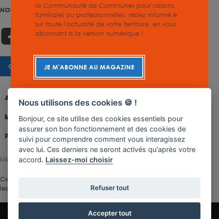
la Communauté de Communes pour raisons
NOUS SUIVRE
familiales ou professionnelles, restez informé.e
sur toute l'actualité de votre territoire, en vous
abonnant à la version numérique !
CHARTE GRAPHIQUE
JE M'ABONNE AU MAGAZINE
Accueil
Contact
Plan Du Site
Accessibilité
Nous utilisons des cookies 🍪 !
Mentions Légales
Gestion De Cookies
Bonjour, ce site utilise des cookies essentiels pour
assurer son bon fonctionnement et des cookies de
Politique De Confidentialité
suivi pour comprendre comment vous interagissez
avec lui. Ces derniers ne seront activés qu'après votre
Made with ♥ by Rangoon
accord.
Laissez-moi choisir
Ce site est protégé par reCAPTCHA.
Les règles de confidentialité
et
Refuser tout
les conditions d'utilisation
de Google s'appliquent.
Accepter tout