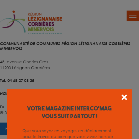
COMMUNAUTÉ DE COMMUNES RÉGION LÉZIGNANAISE CORBIÈRES
MINERVOIS
48, avenue Charles Cros
11200 Lézignan-Corbières
Tel. 04 68 27 03 35
HORAIRES D'OUVERTURE
Du lundi au vendredi
Votre magazine INTERCO'MAG
8h00 – 12h00 et 13h30 – 17h00
vous suit partout !
NOUS CONTACTER
Que vous soyez en voyage, en déplacement
pour le travail ou bien que vous viviez hors de