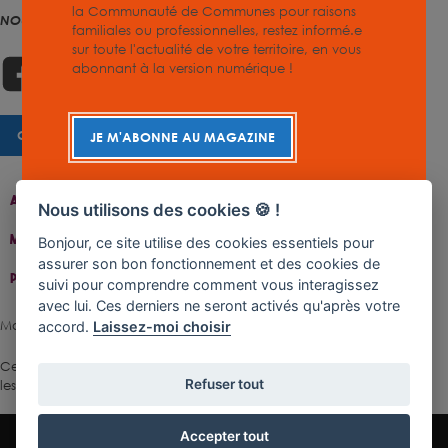
la Communauté de Communes pour raisons
NOUS SUIVRE
familiales ou professionnelles, restez informé.e
sur toute l'actualité de votre territoire, en vous
abonnant à la version numérique !
CHARTE GRAPHIQUE
JE M'ABONNE AU MAGAZINE
Accueil
Contact
Plan Du Site
Accessibilité
Nous utilisons des cookies 🍪 !
Mentions Légales
Gestion De Cookies
Bonjour, ce site utilise des cookies essentiels pour
assurer son bon fonctionnement et des cookies de
Politique De Confidentialité
suivi pour comprendre comment vous interagissez
avec lui. Ces derniers ne seront activés qu'après votre
Made with ♥ by Rangoon
accord.
Laissez-moi choisir
Ce site est protégé par reCAPTCHA.
Les règles de confidentialité
et
Refuser tout
les conditions d'utilisation
de Google s'appliquent.
Accepter tout