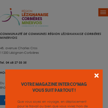
COMMUNAUTÉ DE COMMUNES RÉGION LÉZIGNANAISE CORBIÈRES
MINERVOIS
48, avenue Charles Cros
11200 Lézignan-Corbières
Tel. 04 68 27 03 35
HORAIRES D'OUVERTURE
Du lundi au vendredi
Votre magazine INTERCO'MAG
8h00 – 12h00 et 13h30 – 17h00
vous suit partout !
NOUS CONTACTER
Que vous soyez en voyage, en déplacement
pour le travail ou bien que vous viviez hors de