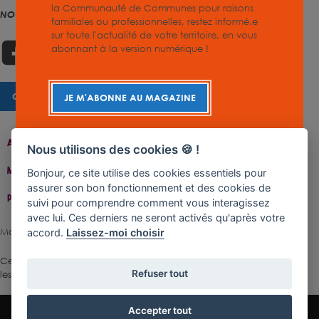
la Communauté de Communes pour raisons
NOUS SUIVRE
familiales ou professionnelles, restez informé.e
sur toute l'actualité de votre territoire, en vous
abonnant à la version numérique !
CHARTE GRAPHIQUE
JE M'ABONNE AU MAGAZINE
Accueil
Contact
Plan Du Site
Accessibilité
Nous utilisons des cookies 🍪 !
Mentions Légales
Gestion De Cookies
Bonjour, ce site utilise des cookies essentiels pour
assurer son bon fonctionnement et des cookies de
Politique De Confidentialité
suivi pour comprendre comment vous interagissez
avec lui. Ces derniers ne seront activés qu'après votre
Made with ♥ by Rangoon
accord.
Laissez-moi choisir
Ce site est protégé par reCAPTCHA.
Les règles de confidentialité
et
Refuser tout
les conditions d'utilisation
de Google s'appliquent.
Accepter tout