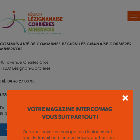
COMMUNAUTÉ DE COMMUNES RÉGION LÉZIGNANAISE CORBIÈRES
MINERVOIS
48, avenue Charles Cros
11200 Lézignan-Corbières
Tel. 04 68 27 03 35
HORAIRES D'OUVERTURE
Du lundi au vendredi
Votre magazine INTERCO'MAG
8h00 – 12h00 et 13h30 – 17h00
vous suit partout !
NOUS CONTACTER
Que vous soyez en voyage, en déplacement
pour le travail ou bien que vous viviez hors de