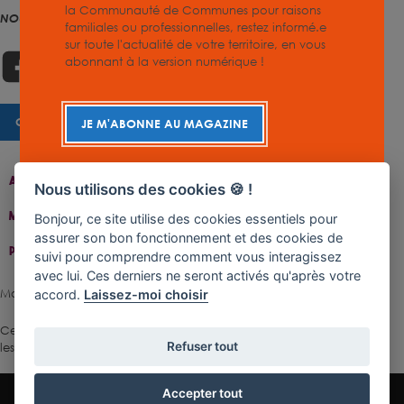
la Communauté de Communes pour raisons
NOUS SUIVRE
familiales ou professionnelles, restez informé.e
sur toute l'actualité de votre territoire, en vous
abonnant à la version numérique !
CHARTE GRAPHIQUE
JE M'ABONNE AU MAGAZINE
Accueil
Contact
Plan Du Site
Accessibilité
Nous utilisons des cookies 🍪 !
Mentions Légales
Gestion De Cookies
Bonjour, ce site utilise des cookies essentiels pour
assurer son bon fonctionnement et des cookies de
Politique De Confidentialité
suivi pour comprendre comment vous interagissez
avec lui. Ces derniers ne seront activés qu'après votre
Made with ♥ by Rangoon
accord.
Laissez-moi choisir
Ce site est protégé par reCAPTCHA.
Les règles de confidentialité
et
Refuser tout
les conditions d'utilisation
de Google s'appliquent.
Accepter tout