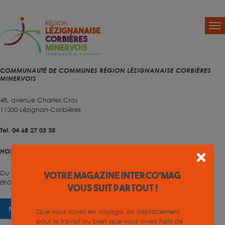
COMMUNAUTÉ DE COMMUNES RÉGION LÉZIGNANAISE CORBIÈRES
MINERVOIS
48, avenue Charles Cros
11200 Lézignan-Corbières
Tel. 04 68 27 03 35
HORAIRES D'OUVERTURE
Du lundi au vendredi
Votre magazine INTERCO'MAG
8h00 – 12h00 et 13h30 – 17h00
vous suit partout !
NOUS CONTACTER
Que vous soyez en voyage, en déplacement
pour le travail ou bien que vous viviez hors de