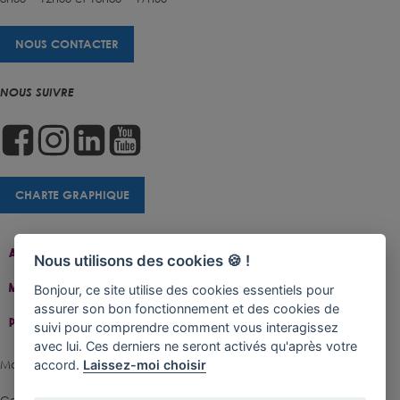
NOUS CONTACTER
NOUS SUIVRE
CHARTE GRAPHIQUE
Accueil
Contact
Plan Du Site
Accessibilité
Nous utilisons des cookies 🍪 !
Mentions Légales
Gestion De Cookies
Bonjour, ce site utilise des cookies essentiels pour
assurer son bon fonctionnement et des cookies de
Politique De Confidentialité
suivi pour comprendre comment vous interagissez
avec lui. Ces derniers ne seront activés qu'après votre
accord.
Laissez-moi choisir
Made with ♥ by Rangoon
Ce site est protégé par reCAPTCHA.
Les règles de confidentialité
et