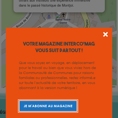
offrant aux visiteurs une expérience immersive
dans le passé historique de Montjoi.
Votre magazine INTERCO'MAG
vous suit partout !
Que vous soyez en voyage, en déplacement
pour le travail ou bien que vous viviez hors de
la Communauté de Communes pour raisons
familiales ou professionnelles, restez informé.e
sur toute l'actualité de votre territoire, en vous
Leaflet
|
©
OpenStreetMap
contributors
abonnant à la version numérique !
Autres
Lieux
TOUS LES LIEUX
JE M'ABONNE AU MAGAZINE
Église Saints-Julien-et-Basilisse