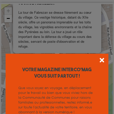
Tour de Fabrezan
+
La tour de Fabrezan se dresse fièrement au cœur
du village. Ce vestige historique, datant du XIIe
−
siècle, offre un panorama imprenable sur les toits
du village, les vignobles environnants et la chaîne
des Pyrénées au loin. La tour a joué un rôle
important dans la défense du village au cours des
siècles, servant de poste d'observation et de
refuge.
Votre magazine INTERCO'MAG
vous suit partout !
Que vous soyez en voyage, en déplacement
pour le travail ou bien que vous viviez hors de
la Communauté de Communes pour raisons
familiales ou professionnelles, restez informé.e
sur toute l'actualité de votre territoire, en vous
abonnant à la version numérique !