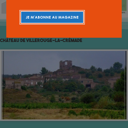
Leaflet
|
©
OpenStreetMap
contributors
JE M'ABONNE AU MAGAZINE
Autres
Lieux
TOUS LES LIEUX
Château de Villerouge-la-Crémade