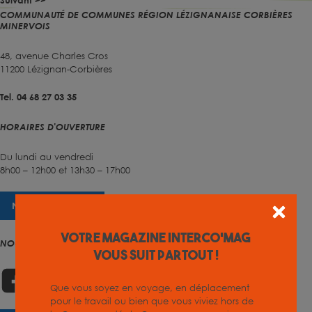
Suivant >>
COMMUNAUTÉ DE COMMUNES RÉGION LÉZIGNANAISE CORBIÈRES
MINERVOIS
48, avenue Charles Cros
11200 Lézignan-Corbières
Tel. 04 68 27 03 35
HORAIRES D'OUVERTURE
Du lundi au vendredi
8h00 – 12h00 et 13h30 – 17h00
NOUS CONTACTER
Votre magazine INTERCO'MAG
NOUS SUIVRE
vous suit partout !
Que vous soyez en voyage, en déplacement
pour le travail ou bien que vous viviez hors de