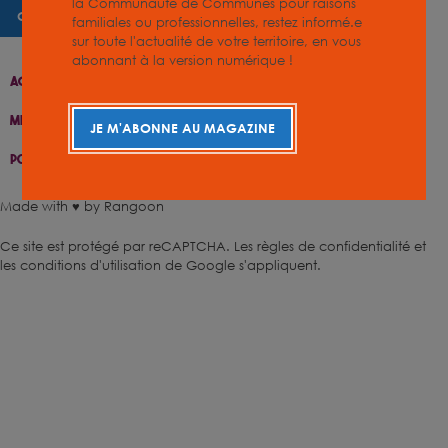
la Communauté de Communes pour raisons
CHARTE GRAPHIQUE
familiales ou professionnelles, restez informé.e
sur toute l'actualité de votre territoire, en vous
abonnant à la version numérique !
Accueil
Contact
Plan Du Site
Accessibilité
Mentions Légales
Gestion De Cookies
JE M'ABONNE AU MAGAZINE
Politique De Confidentialité
Made with ♥ by Rangoon
Ce site est protégé par reCAPTCHA.
Les règles de confidentialité
et
les conditions d'utilisation
de Google s'appliquent.