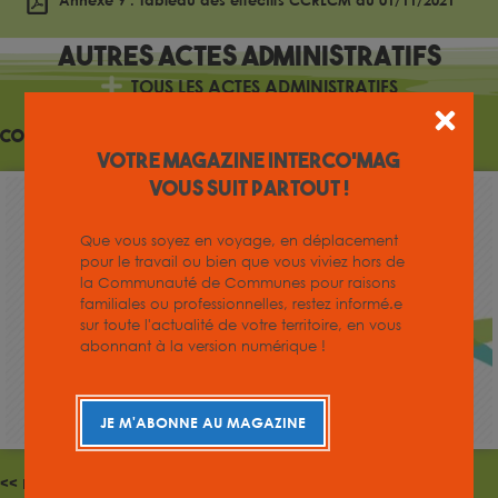
Annexe 9 : Tableau des effectifs CCRLCM au 01/11/2021
Autres
Actes administratifs
TOUS LES ACTES ADMINISTRATIFS
Conseil Communautaire du 11 juillet 2018
Votre magazine INTERCO'MAG
vous suit partout !
Que vous soyez en voyage, en déplacement
pour le travail ou bien que vous viviez hors de
la Communauté de Communes pour raisons
familiales ou professionnelles, restez informé.e
sur toute l'actualité de votre territoire, en vous
abonnant à la version numérique !
JE M'ABONNE AU MAGAZINE
<< Précédent