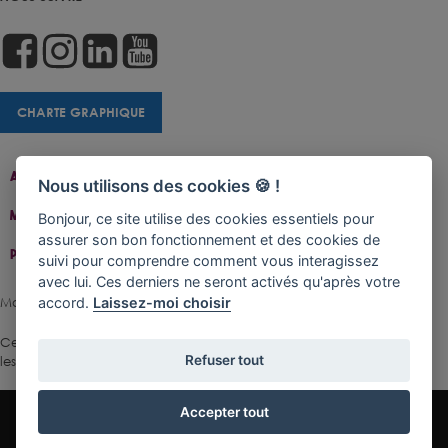
CHARTE GRAPHIQUE
Accueil
Contact
Plan Du Site
Accessibilité
Nous utilisons des cookies 🍪 !
Mentions Légales
Gestion De Cookies
Bonjour, ce site utilise des cookies essentiels pour
assurer son bon fonctionnement et des cookies de
Politique De Confidentialité
suivi pour comprendre comment vous interagissez
avec lui. Ces derniers ne seront activés qu'après votre
Made with ♥ by Rangoon
accord.
Laissez-moi choisir
Ce site est protégé par reCAPTCHA.
Les règles de confidentialité
et
Refuser tout
les conditions d'utilisation
de Google s'appliquent.
Accepter tout
les + consultés
En 1 clic