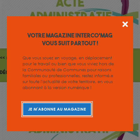
Votre magazine INTERCO'MAG
vous suit partout !
Que vous soyez en voyage, en déplacement
<< Précédent
pour le travail ou bien que vous viviez hors de
la Communauté de Communes pour raisons
Décision 2024 / n°59
familiales ou professionnelles, restez informé.e
sur toute l'actualité de votre territoire, en vous
abonnant à la version numérique !
JE M'ABONNE AU MAGAZINE