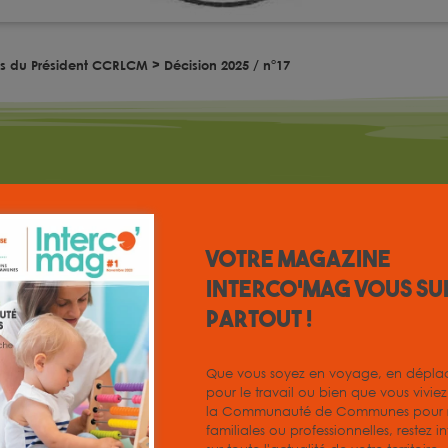
ns du Président CCRLCM
>
Décision 2025 / n°17
tre intercommunal de santé
Votre magazine
INTERCO'MAG vous su
partout !
ents PDF à télécharger. Cliquez sur le lien pour lancer
Que vous soyez en voyage, en dépl
pour le travail ou bien que vous vivie
la Communauté de Communes pour r
familiales ou professionnelles, restez i