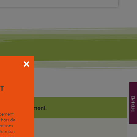
it
En 1 clic
 le téléchargement.
acement
z hors de
aisons
nformé.e