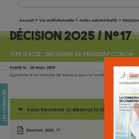
Accueil
>
Vie institutionnelle
>
Actes administratifs
>
Décisio
Décision 2025 / n°17
TYPE D'ACTE :
DÉCISIONS DU PRÉSIDENT CCRLCM
Publié le : 20 mars 2025
Signature d'un marché de travaux pour la construction d'un cen
les + consultés
Vous trouverez ci-dessous la liste des docum
Decision_2025_17