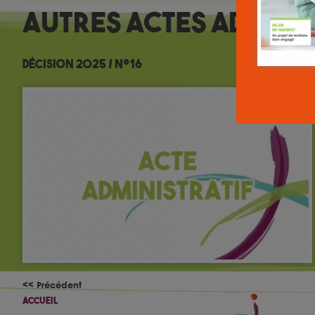
Autres
Actes adminis
Décision 2025 / n°16
<< Précédent
Accueil