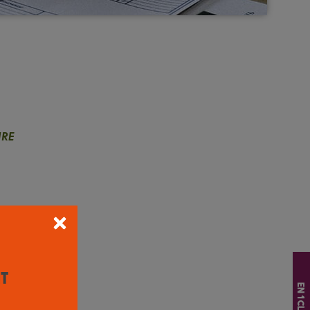
RE
it
En 1 clic