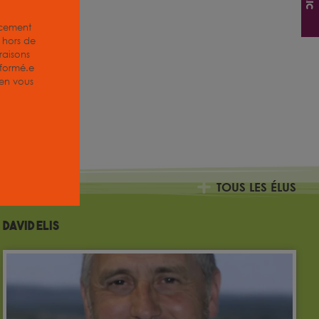
acement
z hors de
aisons
nformé.e
, en vous
TOUS LES ÉLUS
David Elis