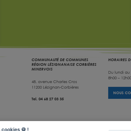
COMMUNAUTÉ DE COMMUNES
HORAIRES D
RÉGION LÉZIGNANAISE CORBIÈRES
MINERVOIS
Du lundi au
8h00 – 12h00
48, avenue Charles Cros
11200 Lézignan-Corbières
NOUS CO
Tel. 04 68 27 03 35
 cookies 🍪 !