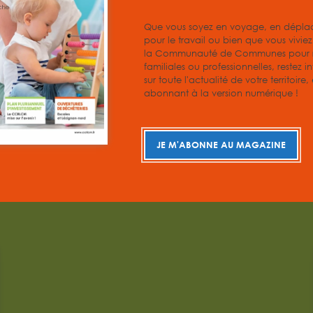
Que vous soyez en voyage, en dépl
pour le travail ou bien que vous vivie
la Communauté de Communes pour r
familiales ou professionnelles, restez i
sur toute l'actualité de votre territoire
abonnant à la version numérique !
JE M'ABONNE AU MAGAZINE