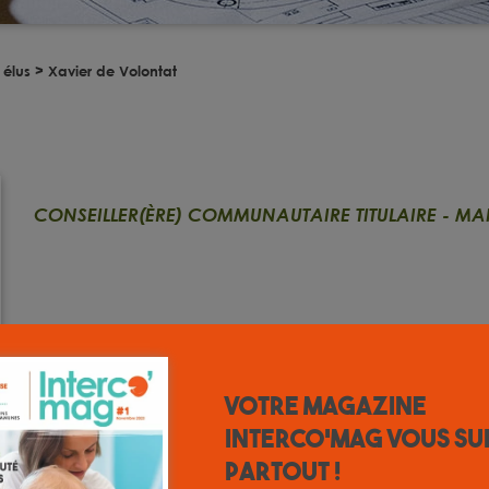
 élus
>
Xavier de Volontat
CONSEILLER(ÈRE) COMMUNAUTAIRE TITULAIRE
-
MAI
Votre magazine
INTERCO'MAG vous su
partout !