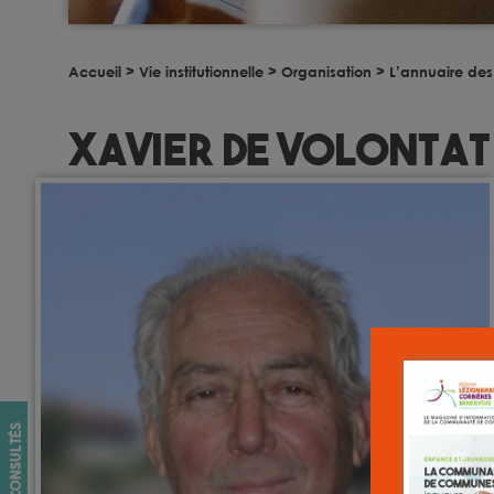
Accueil
>
Vie institutionnelle
>
Organisation
>
L’annuaire des
Xavier de Volontat
les + consultés