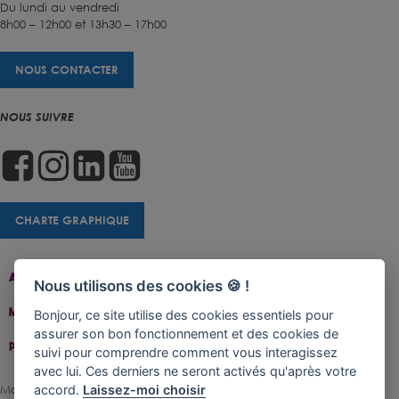
Du lundi au vendredi
8h00 – 12h00 et 13h30 – 17h00
NOUS CONTACTER
NOUS SUIVRE
CHARTE GRAPHIQUE
Accueil
Contact
Plan Du Site
Accessibilité
Nous utilisons des cookies 🍪 !
Mentions Légales
Gestion De Cookies
Bonjour, ce site utilise des cookies essentiels pour
assurer son bon fonctionnement et des cookies de
Politique De Confidentialité
suivi pour comprendre comment vous interagissez
avec lui. Ces derniers ne seront activés qu'après votre
Made with ♥ by Rangoon
accord.
Laissez-moi choisir