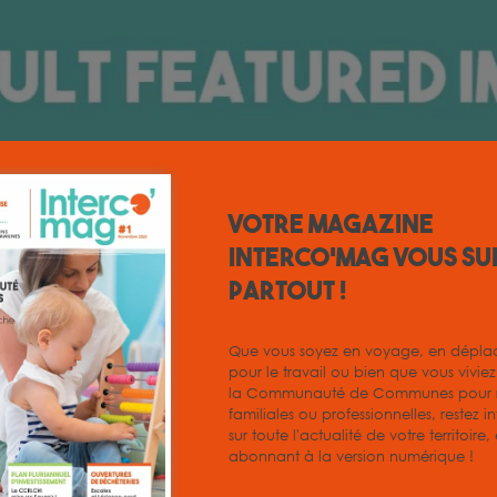
Votre magazine
INTERCO'MAG vous su
partout !
Que vous soyez en voyage, en dépl
pour le travail ou bien que vous vivie
la Communauté de Communes pour r
familiales ou professionnelles, restez i
sur toute l'actualité de votre territoire
abonnant à la version numérique !