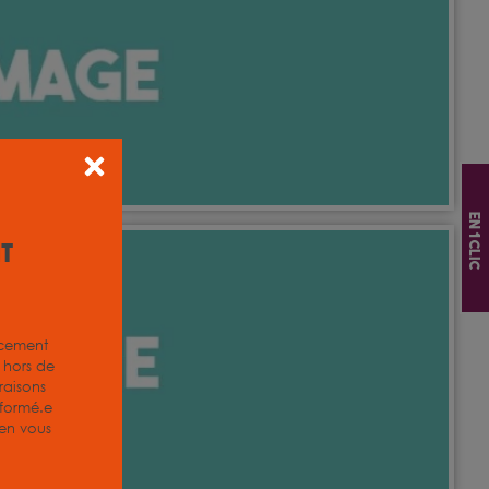
En 1 clic
it
acement
z hors de
aisons
nformé.e
, en vous