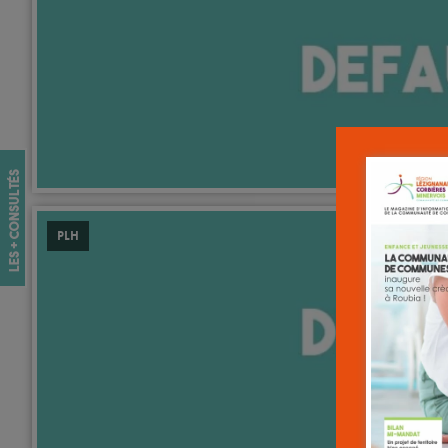
les + consultés
PLH