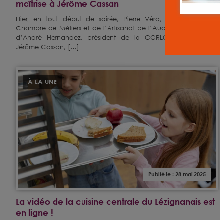
maîtrise à Jérôme Cassan
Hier, en tout début de soirée, Pierre Véra, président de la
Chambre de Métiers et de l’Artisanat de l’Aude, accompagné
d’André Hernandez, président de la CCRLCM, remettait à
Jérôme Cassan, […]
À LA UNE
Publié le : 28 mai 2025
La vidéo de la cuisine centrale du Lézignanais est
en ligne !