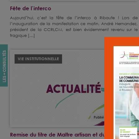
Fête de l’interco
Aujourd’hui, c’est la fête de l’interco à Ribaute ! Lors de
l’inauguration de la manifestation ce matin, André Hernandez,
président de la CCRLCM, est bien évidemment revenu sur le
tragique […]
les + consultés
VIE INSTITUTIONNELLE
Publié le : 25 juin 2025
Remise du titre de Maître artisan et du brevet de