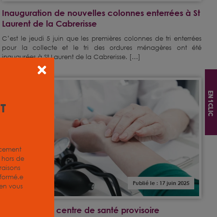
Inauguration de nouvelles colonnes enterrées à St
Laurent de la Cabrerisse
C’est le jeudi 5 juin que les premières colonnes de tri enterrées
pour la collecte et le tri des ordures ménagères ont été
inaugurées à St Laurent de la Cabrerisse. […]
SANTÉ
En 1 clic
it
acement
z hors de
aisons
nformé.e
Publié le : 17 juin 2025
, en vous
Ouverture du centre de santé provisoire