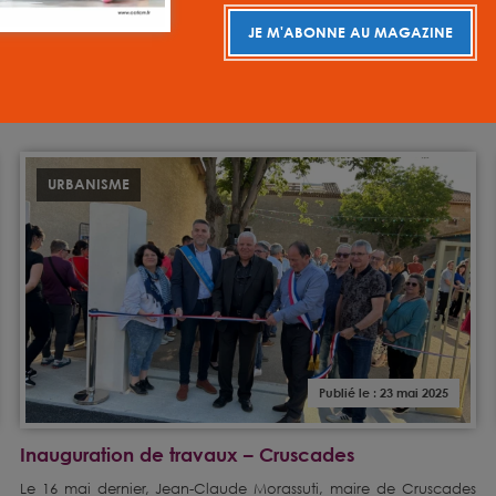
La fête de la musique proposée par la MILCOM en partenariat
JE M'ABONNE AU MAGAZINE
avec la bibliothèque de Coustouge, l’association l’Ormeau et
la commune, a connu un franc succès vendredi dernier. Plus de
[…]
URBANISME
Publié le : 23 mai 2025
Inauguration de travaux – Cruscades
Le 16 mai dernier, Jean-Claude Morassuti, maire de Cruscades