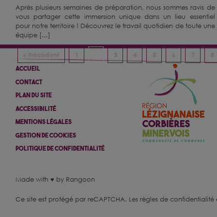
Après plusieurs semaines de préparation, nous sommes ravis de
vous partager cette immersion unique dans un lieu essentiel
pour notre territoire ! Découvrez le travail quotidien de toute une
équipe […]
« Précédent
1
2
3
4
5
6
7
8
Accueil
Contact
Plan Du Site
Accessibilité
Mentions Légales
Gestion De Cookies
Politique De Confidentialité
Made with ♥ by Rangoon
Ce site est protégé par reCAPTCHA.
Les règles de confidentialité