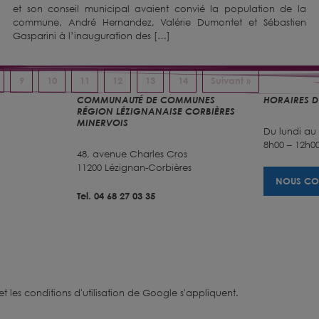
et son conseil municipal avaient convié la population de la
commune, André Hernandez, Valérie Dumontet et Sébastien
Gasparini à l’inauguration des […]
9
10
11
12
13
14
Suivant »
COMMUNAUTÉ DE COMMUNES
HORAIRES D
RÉGION LÉZIGNANAISE CORBIÈRES
MINERVOIS
Du lundi au
8h00 – 12h00
48, avenue Charles Cros
11200 Lézignan-Corbières
NOUS CO
Tel. 04 68 27 03 35
et
les conditions d'utilisation
de Google s'appliquent.