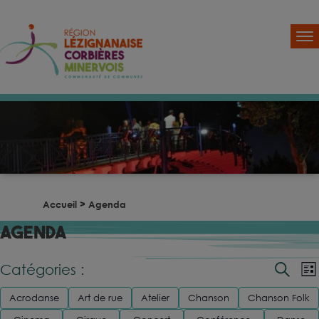
Accueil
>
Agenda
AGENDA
Reche
N
Catégories :
Recher
List
d
et
v
Acrodanse
Art de rue
Atelier
Chanson
Chanson Folk
naviga
É