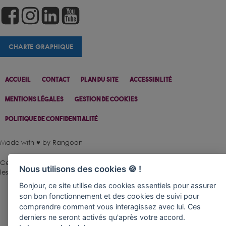
CHARTE GRAPHIQUE
Accueil
Contact
Plan Du Site
Accessibilité
Mentions Légales
Gestion De Cookies
Politique De Confidentialité
Made with ♥ by Rangoon
Ce site est protégé par reCAPTCHA.
Les règles de confidentialité
et
Nous utilisons des cookies 🍪 !
les conditions d'utilisation
de Google s'appliquent.
Bonjour, ce site utilise des cookies essentiels pour assurer
son bon fonctionnement et des cookies de suivi pour
comprendre comment vous interagissez avec lui. Ces
derniers ne seront activés qu'après votre accord.