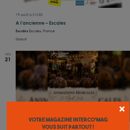
19 août à 21h30
A l’ancienne – Escales
Escales
Escales, France
Gratuit
VEN
21
Votre magazine INTERCO'MAG
vous suit partout !
21 août