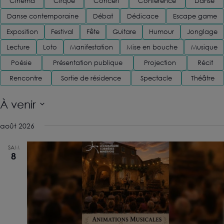
de
Cinema
Cirque
Concert
Conférence
Danse
vues
Danse contemporaine
Débat
Dédicace
Escape game
Évènem
Exposition
Festival
Fête
Guitare
Humour
Jonglage
Lecture
Loto
Manifestation
Mise en bouche
Musique
Poésie
Présentation publique
Projection
Récit
Rencontre
Sortie de résidence
Spectacle
Théâtre
À venir
Sélectionnez
août 2026
une
date.
SAM
8