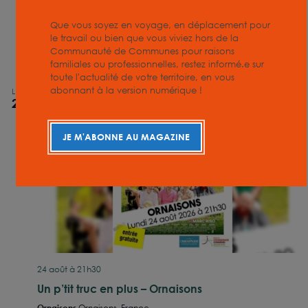
Gispy Cristales – Lairière
Que vous soyez en voyage, en déplacement pour
Lairière
Lairière, France
le travail ou bien que vous viviez hors de la
Communauté de Communes pour raisons
Gratuit
familiales ou professionnelles, restez informé.e sur
toute l'actualité de votre territoire, en vous
abonnant à la version numérique !
LUN
24
JE M'ABONNE AU MAGAZINE
24 août à 21h30
Un p’tit truc en plus – Ornaisons
Ornaisons
Ornaisons, France