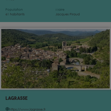
Population
Maire
61 habitants
Jacques Piraud
Lagrasse
https://www.lagrasse.fr