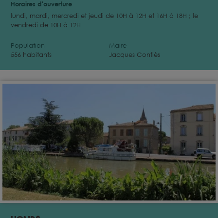
Horaires d'ouverture
lundi, mardi, mercredi et jeudi de 10H à 12H et 16H à 18H ; le
vendredi de 10H à 12H
Population
Maire
556 habitants
Jacques Contiès