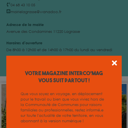
04 68 43 10 05
mairielagrasse@wanadoo.fr
Adresse de la mairie
Avenue des Condamines 11220 Lagrasse
Horaires d'ouverture
De 8h00 à 12h00 et de 14h00 à 17h00 du lundi au vendredi
Population
Maire
548 habitants
Bernard Blanc
Votre magazine INTERCO'MAG
vous suit partout !
Que vous soyez en voyage, en déplacement
pour le travail ou bien que vous viviez hors de
la Communauté de Communes pour raisons
familiales ou professionnelles, restez informé.e
sur toute l'actualité de votre territoire, en vous
abonnant à la version numérique !