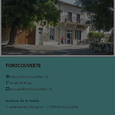
Fontcouverte
https://fontcouverte11.fr
04 68 43 90 66
accueil@fontcouverte11.fr
Adresse de la mairie
7, avenue de l'Estagnol - 11700 Fontcouverte