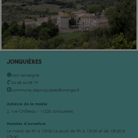
Jonquières
non renseigné
04 68 44 08 79
commune.dejonquieres@orange.fr
Adresse de la mairie
2, rue Château - 11220 Jonquières
Horaires d'ouverture
Le mardi de 9h à 12h30 Le jeudi de 9h à 12h30 et de 13h30 à
17h30