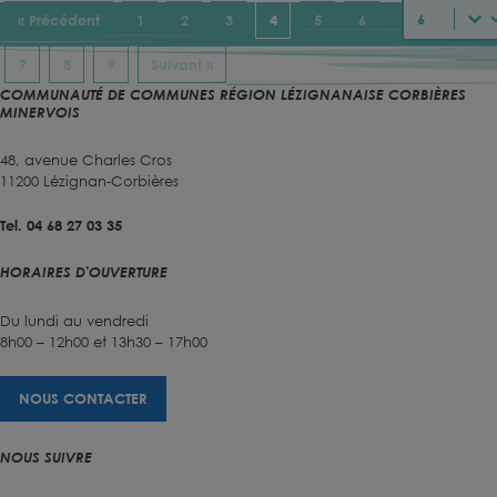
Sélectionnez
« Précédent
1
2
3
4
5
6
7
8
9
Suivant »
COMMUNAUTÉ DE COMMUNES RÉGION LÉZIGNANAISE CORBIÈRES
MINERVOIS
48, avenue Charles Cros
11200 Lézignan-Corbières
Tel. 04 68 27 03 35
HORAIRES D'OUVERTURE
Du lundi au vendredi
8h00 – 12h00 et 13h30 – 17h00
NOUS CONTACTER
NOUS SUIVRE